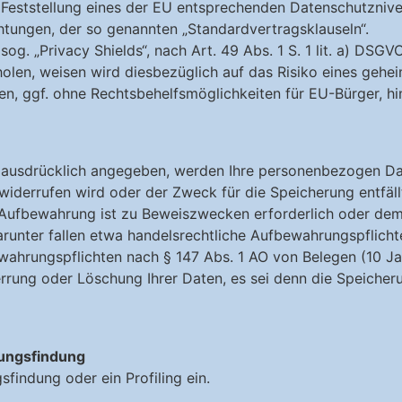
 Feststellung eines der EU entsprechenden Datenschutznivea
chtungen, der so genannten „Standardvertragsklauseln“.
g. „Privacy Shields“, nach Art. 49 Abs. 1 S. 1 lit. a) DSGVO
holen, weisen wird diesbezüglich auf das Risiko eines geh
 ggf. ohne Rechtsbehelfsmöglichkeiten für EU-Bürger, hi
g ausdrücklich angegeben, werden Ihre personenbezogen Dat
n widerrufen wird oder der Zweck für die Speicherung entfäl
re Aufbewahrung ist zu Beweiszwecken erforderlich oder dem
unter fallen etwa handelsrechtliche Aufbewahrungspflicht
wahrungspflichten nach § 147 Abs. 1 AO von Belegen (10 J
errung oder Löschung Ihrer Daten, es sei denn die Speicheru
dungsfindung
findung oder ein Profiling ein.