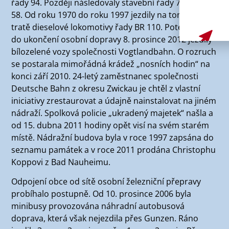
řady 94. Později následovaly stavební řady 75, 86 a
58. Od roku 1970 do roku 1997 jezdily na tomto úseku
tratě dieselové lokomotivy řady BR 110. Poté zde až
do ukončení osobní dopravy 8. prosince 2012 jezdily
bílozelené vozy společnosti Vogtlandbahn. O rozruch
se postarala mimořádná krádež „nosních hodin“ na
konci září 2010. 24-letý zaměstnanec společnosti
Deutsche Bahn z okresu Zwickau je chtěl z vlastní
iniciativy zrestaurovat a údajně nainstalovat na jiném
nádraží. Spolková policie „ukradený majetek“ našla a
od 15. dubna 2011 hodiny opět visí na svém starém
místě. Nádražní budova byla v roce 1997 zapsána do
seznamu památek a v roce 2011 prodána Christophu
Koppovi z Bad Nauheimu.
Odpojení obce od sítě osobní železniční přepravy
probíhalo postupně. Od 10. prosince 2006 byla
minibusy provozována náhradní autobusová
doprava, která však nejezdila přes Gunzen. Ráno