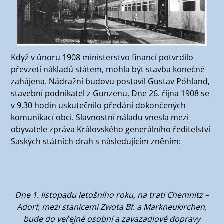
Když v únoru 1908 ministerstvo financí potvrdilo
převzetí nákladů státem, mohla být stavba konečně
zahájena. Nádražní budovu postavil Gustav Pöhland,
stavební podnikatel z Gunzenu. Dne 26. října 1908 se
v 9.30 hodin uskutečnilo předání dokončených
komunikací obci. Slavnostní náladu vnesla mezi
obyvatele zpráva Královského generálního ředitelství
Saských státních drah s následujícím zněním:
Dne 1. listopadu letošního roku, na trati Chemnitz –
Adorf, mezi stanicemi Zwota Bf. a Markneukirchen,
bude do veřejné osobní a zavazadlové dopravy