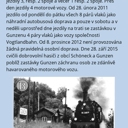
jezdily 3, resp. 2 spoje a večer 1 resp. 2 spoje. Přes
den jezdily 4 motorové vozy. Od 28. února 2011
jezdilo od pondělí do pátku všech 8 párů vlaků jako
náhradní autobusová doprava a pouze v sobotu a v
neděli uprostřed dne jezdily na trati se zastávkou v
Gunzenu 4 páry vlaků jako vozy společnosti
Vogtlandbahn. Od 8. prosince 2012 není provozována
žádná pravidelná osobní doprava. Dne 28. září 2015
cvičili dobrovolní hasiči z obcí Schöneck a Gunzen
poblíž zastávky Gunzen záchranu osob ze zdánlivě
havarovaného motorového vozu.