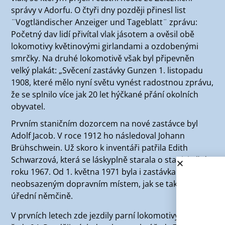
správy v Adorfu. O čtyři dny později přinesl list
¨Vogtländischer Anzeiger und Tageblatt¨ zprávu:
Početný dav lidí přivítal vlak jásotem a ověsil obě
lokomotivy květinovými girlandami a ozdobenými
smrčky. Na druhé lokomotivě však byl připevněn
velký plakát: „Svěcení zastávky Gunzen 1. listopadu
1908, které mělo nyní světu vynést radostnou zprávu,
že se splnilo více jak 20 let hýčkané přání okolních
obyvatel.
Prvním staničním dozorcem na nové zastávce byl
Adolf Jacob. V roce 1912 ho následoval Johann
Brühschwein. Už skoro k inventáři patřila Edith
Schwarzová, která se láskyplně starala o stanici až do
roku 1967. Od 1. května 1971 byla i zastávka Gunzen
neobsazeným dopravním místem, jak se tak nazývá v
úřední němčině.
V prvních letech zde jezdily parní lokomotivy stavební