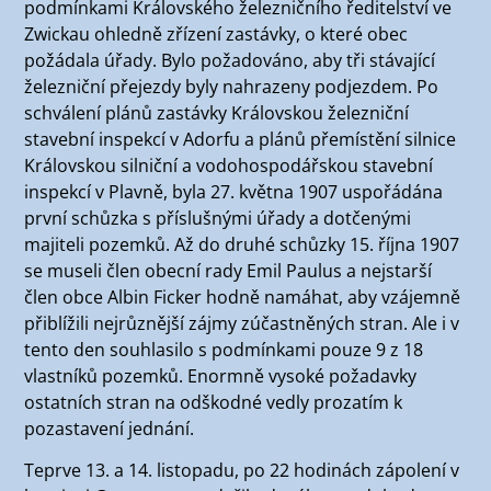
podmínkami Královského železničního ředitelství ve
Zwickau ohledně zřízení zastávky, o které obec
požádala úřady. Bylo požadováno, aby tři stávající
železniční přejezdy byly nahrazeny podjezdem. Po
schválení plánů zastávky Královskou železniční
stavební inspekcí v Adorfu a plánů přemístění silnice
Královskou silniční a vodohospodářskou stavební
inspekcí v Plavně, byla 27. května 1907 uspořádána
první schůzka s příslušnými úřady a dotčenými
majiteli pozemků. Až do druhé schůzky 15. října 1907
se museli člen obecní rady Emil Paulus a nejstarší
člen obce Albin Ficker hodně namáhat, aby vzájemně
přiblížili nejrůznější zájmy zúčastněných stran. Ale i v
tento den souhlasilo s podmínkami pouze 9 z 18
vlastníků pozemků. Enormně vysoké požadavky
ostatních stran na odškodné vedly prozatím k
pozastavení jednání.
Teprve 13. a 14. listopadu, po 22 hodinách zápolení v