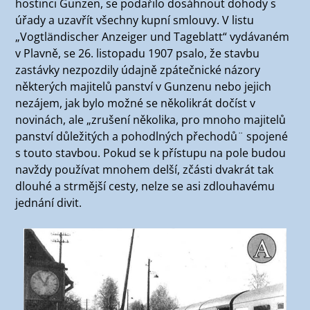
hostinci Gunzen, se podařilo dosáhnout dohody s
úřady a uzavřít všechny kupní smlouvy. V listu
„Vogtländischer Anzeiger und Tageblatt“ vydávaném
v Plavně, se 26. listopadu 1907 psalo, že stavbu
zastávky nezpozdily údajně zpátečnické názory
některých majitelů panství v Gunzenu nebo jejich
nezájem, jak bylo možné se několikrát dočíst v
novinách, ale „zrušení několika, pro mnoho majitelů
panství důležitých a pohodlných přechodů¨ spojené
s touto stavbou. Pokud se k přístupu na pole budou
navždy používat mnohem delší, zčásti dvakrát tak
dlouhé a strmější cesty, nelze se asi zdlouhavému
jednání divit.