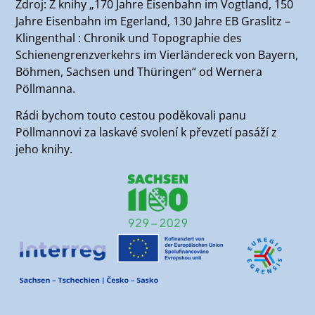
Zdroj: Z knihy „170 Jahre Eisenbahn im Vogtland, 150
Jahre Eisenbahn im Egerland, 130 Jahre EB Graslitz –
Klingenthal : Chronik und Topographie des
Schienengrenzverkehrs im Vierländereck von Bayern,
Böhmen, Sachsen und Thüringen“ od Wernera
Pöllmanna.
Rádi bychom touto cestou poděkovali panu
Pöllmannovi za laskavé svolení k převzetí pasáží z
jeho knihy.