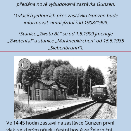
předána nově vybudovaná zastávka Gunzen.
O vlacích jedoucích přes zastávku Gunzen bude
informovat zimní jízdní řád 1908/1909.
(Stanice „Zwota Bf.“ se od 1.5.1909 jmenuje
„Zwotental“ a stanice „Markneukirchen“ od 15.5.1935
„Siebenbrunn“).
Ve 14.45 hodin zastavil na zastávce Gunzen první
vlak, se kterým přijeli i čestní hosté ze Železniční